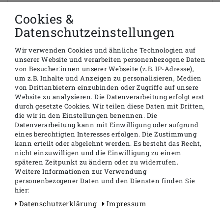
schallentkoppelte Armaturentraverse zur
Cookies &
Befestigung von Wandscheiben
Anschlussbogen DN 40/50 mit
Datenschutzeinstellungen
Gummimanschette NW 30/50 (zugleich
Dichtung), inklusive Bauschutzstopfen
Wir verwenden Cookies und ähnliche Technologien auf
unserer Website und verarbeiten personenbezogene Daten
von Besucher:innen unserer Webseite (z.B. IP-Adresse),
Artikelnummer: 9310000
um z.B. Inhalte und Anzeigen zu personalisieren, Medien
von Drittanbietern einzubinden oder Zugriffe auf unsere
Website zu analysieren. Die Datenverarbeitung erfolgt erst
durch gesetzte Cookies. Wir teilen diese Daten mit Dritten,
die wir in den Einstellungen benennen. Die
Datenverarbeitung kann mit Einwilligung oder aufgrund
Angaben zur Produktsicherheit
eines berechtigten Interesses erfolgen. Die Zustimmung
kann erteilt oder abgelehnt werden. Es besteht das Recht,
Hersteller:
nicht einzuwilligen und die Einwilligung zu einem
TECE
Hollefeldstr.
57
48282
Emsdetten
Deutschland
späteren Zeitpunkt zu ändern oder zu widerrufen.
Kontakt:
https://www.tece.com/de
E-Mail:
info@tece.de
Weitere Informationen zur Verwendung
personenbezogener Daten und den Diensten finden Sie
EU-Verantwortliche Person:
hier:
TECE GmbH
Hollefeldstr.
57
48282
Emsdetten
Daten­schutz­erklärung
Impressum
Deutschland
Kontakt:
info@tece.de
0 25 72 / 928-0