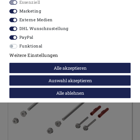
Essenziell
Marketing
Externe Medien
PASSENDES ZUBEHÖR
DHL Wunschzustellung
PayPal
Funktional
Weitere Einstellungen
Alle akzeptieren
Auswahl akzeptieren
Alle ablehnen