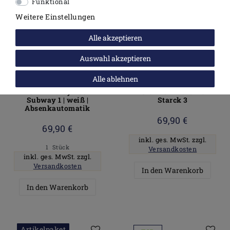
Funktional
Weitere Einstellungen
Alle akzeptieren
Auswahl akzeptieren
Alle ablehnen
WC Sitz mit Deckel Flat
Pressalit PreSta WC
FÜR Villeroy Boch
Sitz FÜR Duravit
Subway 1 | weiß |
Starck 3
Absenkautomatik
69,90 €
69,90 €
inkl. ges. MwSt.
zzgl.
1
Stück
Versandkosten
inkl. ges. MwSt.
zzgl.
Versandkosten
In den Warenkorb
In den Warenkorb
Artikelpaket