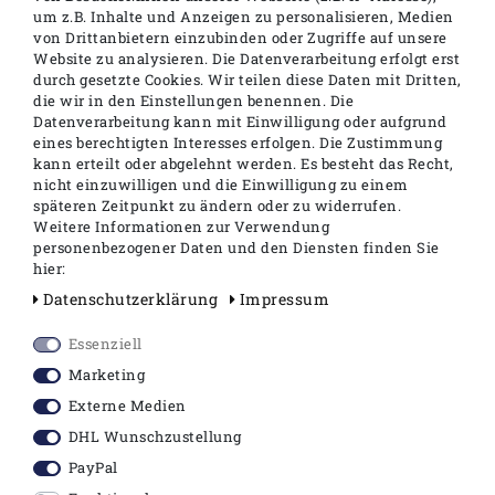
um z.B. Inhalte und Anzeigen zu personalisieren, Medien
von Drittanbietern einzubinden oder Zugriffe auf unsere
Website zu analysieren. Die Datenverarbeitung erfolgt erst
durch gesetzte Cookies. Wir teilen diese Daten mit Dritten,
die wir in den Einstellungen benennen. Die
Datenverarbeitung kann mit Einwilligung oder aufgrund
eines berechtigten Interesses erfolgen. Die Zustimmung
kann erteilt oder abgelehnt werden. Es besteht das Recht,
nicht einzuwilligen und die Einwilligung zu einem
Toilettendeckel WC Sitz
Haro Tube WC Sitz für
späteren Zeitpunkt zu ändern oder zu widerrufen.
Deckel FÜR Geberit
TOTO NC CW762Y mit
ICon & 4U
Absenkautomatik
Weitere Informationen zur Verwendung
personenbezogener Daten und den Diensten finden Sie
64,90 €
64,90 €
hier:
Daten­schutz­erklärung
Impressum
inkl. ges. MwSt.
zzgl.
inkl. ges. MwSt.
zzgl.
Versandkosten
Versandkosten
Essenziell
Marketing
In den Warenkorb
In den Warenkorb
Externe Medien
DHL Wunschzustellung
PayPal
SALE