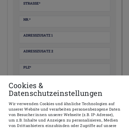
STRASSE*
NR.*
ADRESSZUSATZ 1
ADRESSZUSATZ 2
PLZ*
Cookies &
ORT*
Datenschutzeinstellungen
LAND
Wir verwenden Cookies und ähnliche Technologien auf
unserer Website und verarbeiten personenbezogene Daten
von Besucher:innen unserer Webseite (z.B. IP-Adresse),
um z.B. Inhalte und Anzeigen zu personalisieren, Medien
Hiermit bestätige ich, dass ich die
Daten­
von Drittanbietern einzubinden oder Zugriffe auf unsere
*
schutz­erklärung
gelesen habe.