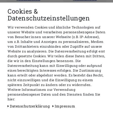
In den Warenkorb
In den Warenkorb
Cookies &
Datenschutzeinstellungen
Wir verwenden Cookies und ähnliche Technologien auf
TOP
unserer Website und verarbeiten personenbezogene Daten
von Besucher:innen unserer Webseite (z.B. IP-Adresse),
um z.B. Inhalte und Anzeigen zu personalisieren, Medien
von Drittanbietern einzubinden oder Zugriffe auf unsere
Website zu analysieren. Die Datenverarbeitung erfolgt erst
durch gesetzte Cookies. Wir teilen diese Daten mit Dritten,
die wir in den Einstellungen benennen. Die
Datenverarbeitung kann mit Einwilligung oder aufgrund
eines berechtigten Interesses erfolgen. Die Zustimmung
kann erteilt oder abgelehnt werden. Es besteht das Recht,
Schallschutzset für
Brausehalter
nicht einzuwilligen und die Einwilligung zu einem
Wand - WC und Wand -
Duschhalter Halter für
späteren Zeitpunkt zu ändern oder zu widerrufen.
Bidet
Handbrause chrom
Weitere Informationen zur Verwendung
personenbezogener Daten und den Diensten finden Sie
7,90 €
7,90 €
hier:
inkl. ges. MwSt.
zzgl.
inkl. ges. MwSt.
zzgl.
Daten­schutz­erklärung
Impressum
Versandkosten
Versandkosten