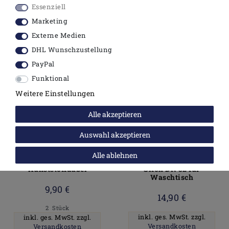
Essenziell
In den Warenkorb
In den Warenkorb
Marketing
Externe Medien
DHL Wunschzustellung
PayPal
Funktional
Weitere Einstellungen
Alle akzeptieren
Auswahl akzeptieren
Duravit Dübel-Set für
Röhren
Alle ablehnen
WC Sitz Befestigung
Geruchsverschluß
Kunststoffdübel
Sifon DN 32 für
Waschtisch
9,90 €
14,90 €
2
Stück
inkl. ges. MwSt.
zzgl.
inkl. ges. MwSt.
zzgl.
Versandkosten
Versandkosten