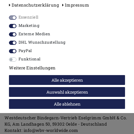
Farbe: weiß
Daten­schutz­erklärung
Impressum
aus PE Schaum
Essenziell
1x Schalldämmplatte
Marketing
2x Schalldämmhülse
Externe Medien
DHL Wunschzustellung
PayPal
Funktional
Weitere Einstellungen
Angaben zur Produktsicherheit
Alle akzeptieren
Hersteller:
WBV
Am Landhagen
50
59302
Oelde
Deutschland
Auswahl akzeptieren
Kontakt:
https://www.wbv-worldwide.com/
E-Mail:
info@wbv-worldwide.com
Alle ablehnen
EU-Verantwortliche Person:
Westdeutscher Bindegarn-Vertrieb Eselgrimm GmbH & Co.
KG
Am Landhagen
50
59302
Oelde
Deutschland
Kontakt:
info@wbv-worldwide.com