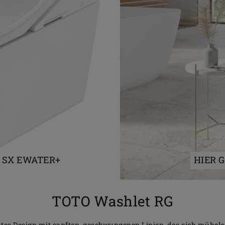
 SX EWATER+
HIER 
TOTO Washlet RG
es Design mit sanften, geschwungenen Linien, das sich mühelos 