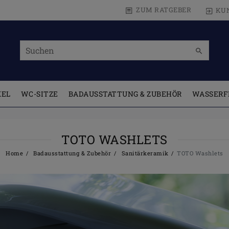
ZUM RATGEBER
KU
KEL
WC-SITZE
BADAUSSTATTUNG & ZUBEHÖR
WASSERF
TOTO WASHLETS
Home
Badausstattung & Zubehör
Sanitärkeramik
TOTO Washlets