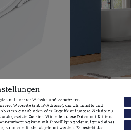
HLET SW
HIER 
nstellungen
ien auf unserer Website und verarbeiten
TOTO Washlet RX EWATER+
erer Webseite (z.B. IP-Adresse), um z.B. Inhalte und
anbietern einzubinden oder Zugriffe auf unsere Website zu
durch gesetzte Cookies. Wir teilen diese Daten mit Dritten,
 durch seine runde, schlanke Silhouette, wodurch es in jed
tenverarbeitung kann mit Einwilligung oder aufgrund eines
hen Funktionen, welche es als Dusch-WC mit sich bringt, darun
ng kann erteilt oder abgelehnt werden. Es besteht das