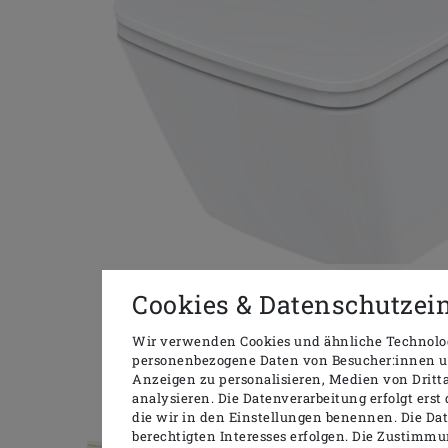
HIER GEHT ES ZUM WAS
Cookies & Datenschutzei
Wir verwenden Cookies und ähnliche Technolog
personenbezogene Daten von Besucher:innen uns
Anzeigen zu personalisieren, Medien von Dritt
analysieren. Die Datenverarbeitung erfolgt erst 
Das WASHLET® RX EWATER+ überzeugt vor allem
die wir in den Einstellungen benennen. Die Da
überzeugt es durch die zahlreic
berechtigten Interesses erfolgen. Die Zustimmu