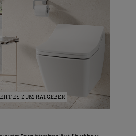
GEHT ES ZUM RATGEBER
in jeden Raum integrieren lässt. Die schlanke