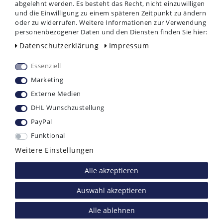
Versandkosten
abgelehnt werden. Es besteht das Recht, nicht einzuwilligen
In den Warenkorb
und die Einwilligung zu einem späteren Zeitpunkt zu ändern
oder zu widerrufen. Weitere Informationen zur Verwendung
In den Warenkorb
personenbezogener Daten und den Diensten finden Sie hier:
Daten­schutz­erklärung
Impressum
Essenziell
Marketing
Externe Medien
DHL Wunschzustellung
PayPal
Funktional
Weitere Einstellungen
Viega Tempoplex
hansgrohe iBox
Dusche Ablaufgarnitur
universal Grundkörper
Alle akzeptieren
flach
Einbaukörper
Auswahl akzeptieren
54,90 €
69,90 €
Alle ablehnen
inkl. ges. MwSt.
zzgl.
inkl. ges. MwSt.
zzgl.
Versandkosten
Versandkosten