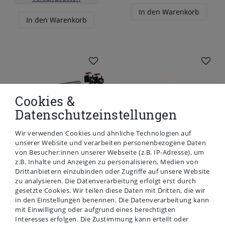
In den Warenkorb
In den Warenkorb
Cookies &
Datenschutzeinstellungen
Wir verwenden Cookies und ähnliche Technologien auf
unserer Website und verarbeiten personenbezogene Daten
von Besucher:innen unserer Webseite (z.B. IP-Adresse), um
MEPA Wannenleisten
MEPA Fußgestell für
z.B. Inhalte und Anzeigen zu personalisieren, Medien von
für Duschwannen
superflache
Duschwannen Acryl
Drittanbietern einzubinden oder Zugriffe auf unsere Website
und Stahl
zu analysieren. Die Datenverarbeitung erfolgt erst durch
34,90 €
gesetzte Cookies. Wir teilen diese Daten mit Dritten, die wir
41,90 €
in den Einstellungen benennen. Die Datenverarbeitung kann
inkl. ges. MwSt.
zzgl.
mit Einwilligung oder aufgrund eines berechtigten
Versandkosten
inkl. ges. MwSt.
zzgl.
Interesses erfolgen. Die Zustimmung kann erteilt oder