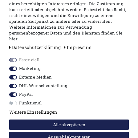
eines berechtigten Interesses erfolgen. Die Zustimmung
kann erteilt oder abgelehnt werden. Es besteht das Recht,
nicht einzuwilligen und die Einwilligung zu einem
TECE TECEone SET Dusch WC mit
späteren Zeitpunkt zu ändern oder zu widerrufen.
Duschfunktion + Deckel + Schallschutzset
Weitere Informationen zur Verwendung
personenbezogener Daten und den Diensten finden Sie
709,90 €
hier:
Daten­schutz­erklärung
Impressum
1
Palette
inkl. ges. MwSt.
zzgl.
Versandkosten
Essenziell
In den Warenkorb
Marketing
Externe Medien
DHL Wunschzustellung
SALE
PayPal
Funktional
Weitere Einstellungen
Alle akzeptieren
Auswahl akzeptieren