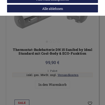
Alle ablehnen
Thermostat-Badebatterie DN 15 Sanibel by Ideal
Standard mit Cool-Body & ECO-Funktion
99,90 €
1
Paket
inkl. ges. MwSt.
zzgl.
Versandkosten
In den Warenkorb
SALE