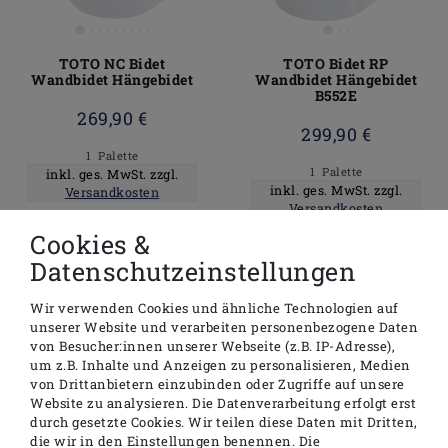
TOTO NC Bidet
TOTO Bidet RP
Wandbidet Hängebidet
Wandbidet Hängebidet
B552E
269,90 €
299,90 €
1
Palette
1
Palette
inkl. ges. MwSt.
zzgl.
inkl. ges. MwSt.
zzgl.
Versandkosten
Versandkosten
In den Warenkorb
Cookies &
In den Warenkorb
Datenschutzeinstellungen
Wir verwenden Cookies und ähnliche Technologien auf
unserer Website und verarbeiten personenbezogene Daten
von Besucher:innen unserer Webseite (z.B. IP-Adresse),
um z.B. Inhalte und Anzeigen zu personalisieren, Medien
von Drittanbietern einzubinden oder Zugriffe auf unsere
Website zu analysieren. Die Datenverarbeitung erfolgt erst
durch gesetzte Cookies. Wir teilen diese Daten mit Dritten,
die wir in den Einstellungen benennen. Die