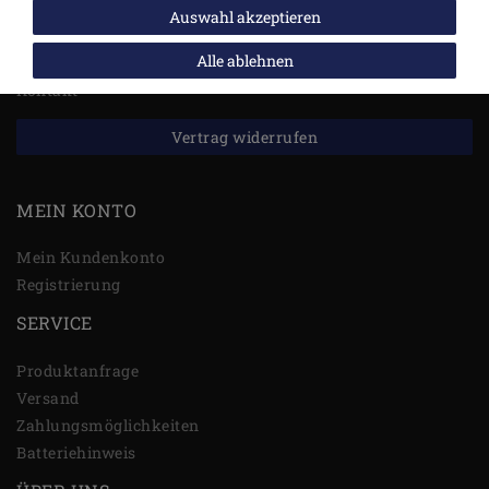
Daten­schutz­erklärung
Auswahl akzeptieren
AGB
Alle ablehnen
Widerrufs­recht
Kontakt
Vertrag widerrufen
MEIN KONTO
Mein Kundenkonto
Registrierung
SERVICE
Produktanfrage
Versand
Zahlungsmöglichkeiten
Batteriehinweis