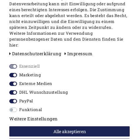
Datenverarbeitung kann mit Einwilligung oder aufgrund
eines berechtigten Interesses erfolgen. Die Zustimmung
kann erteilt oder abgelehnt werden. Es besteht das Recht,
nicht einzuwilligen und die Einwilligung zu einem
TOTO MH Bidet
Wandbidet Hängebidet
späteren Zeitpunkt zu ändern oder zu widerrufen.
Wand-Bidet BW10045G1
Weitere Informationen zur Verwendung
personenbezogener Daten und den Diensten finden Sie
359,90 €
hier:
Daten­schutz­erklärung
Impressum
inkl. ges. MwSt.
zzgl.
Versandkosten
Essenziell
In den Warenkorb
Marketing
Externe Medien
DHL Wunschzustellung
PayPal
Funktional
Weitere Einstellungen
RECHTLICHES
Alle akzeptieren
Impressum