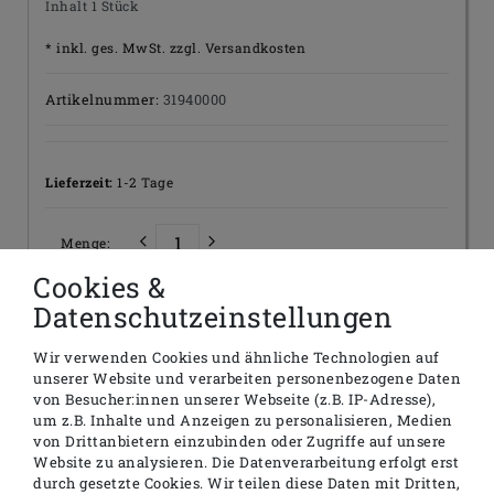
Inhalt
1
Stück
* inkl. ges. MwSt. zzgl.
Versandkosten
Artikelnummer:
31940000
Lieferzeit:
1-2 Tage
Menge:
Cookies &
Datenschutzeinstellungen
In den Warenkorb
Wir verwenden Cookies und ähnliche Technologien auf
unserer Website und verarbeiten personenbezogene Daten
von Besucher:innen unserer Webseite (z.B. IP-Adresse),
um z.B. Inhalte und Anzeigen zu personalisieren, Medien
von Drittanbietern einzubinden oder Zugriffe auf unsere
Beschreibung
Website zu analysieren. Die Datenverarbeitung erfolgt erst
durch gesetzte Cookies. Wir teilen diese Daten mit Dritten,
Technische Daten