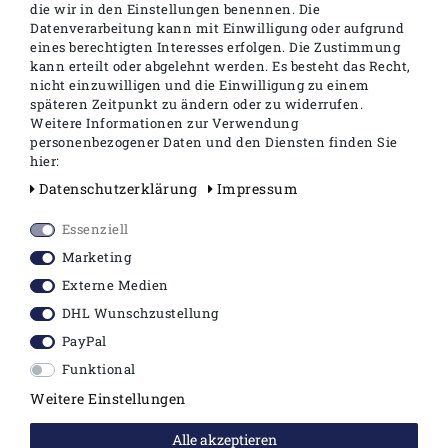
die wir in den Einstellungen benennen. Die
Datenverarbeitung kann mit Einwilligung oder aufgrund
Produktinformationen
eines berechtigten Interesses erfolgen. Die Zustimmung
kann erteilt oder abgelehnt werden. Es besteht das Recht,
Ähnliche Artikel
nicht einzuwilligen und die Einwilligung zu einem
späteren Zeitpunkt zu ändern oder zu widerrufen.
Weitere Informationen zur Verwendung
personenbezogener Daten und den Diensten finden Sie
hier:
hansgrohe - Focus Einhebel-
Daten­schutz­erklärung
Impressum
Wannenarmatur
für Aufputz-Montage, DN15
,
in chrom
Essenziell
Marketing
Keramikmischsystem
Externe Medien
Boltic Griffverriegelung
Rückflussverhinderer
DHL Wunschzustellung
Temperaturbegrenzung individuell
PayPal
einstellbar
Funktional
QuickClean Luftsprudler
max. Durchflussmenge 22 l/min
Weitere Einstellungen
automatische Rückstellung
Wanne/Brause
Alle akzeptieren