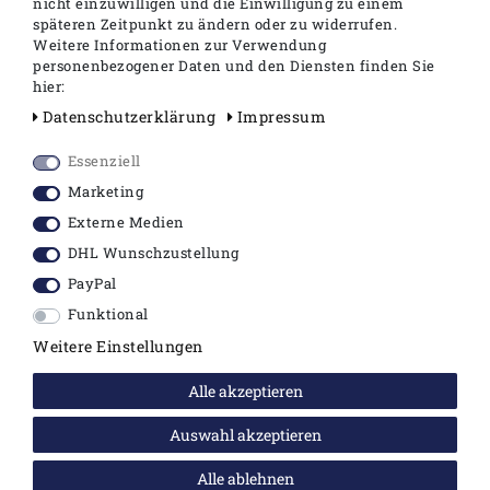
nicht einzuwilligen und die Einwilligung zu einem
späteren Zeitpunkt zu ändern oder zu widerrufen.
Weitere Informationen zur Verwendung
personenbezogener Daten und den Diensten finden Sie
hier:
hansgrohe - Focus Einhebel-
Daten­schutz­erklärung
Impressum
Brausemischer
für Aufputz-Montage, DN15
,
in Chrom
Essenziell
Marketing
Keramikmischsystem
Externe Medien
Boltic Griffverriegelung
Temperaturregulierung individuell
DHL Wunschzustellung
einstellbar
PayPal
max. Durchflussmenge 22 l/min
Funktional
Stichmaß 150 ± 12 mm
S-Anschlüsse mit Schalldämpfer
Weitere Einstellungen
Alle akzeptieren
Auswahl akzeptieren
Alle ablehnen
Angaben zur Produktsicherheit