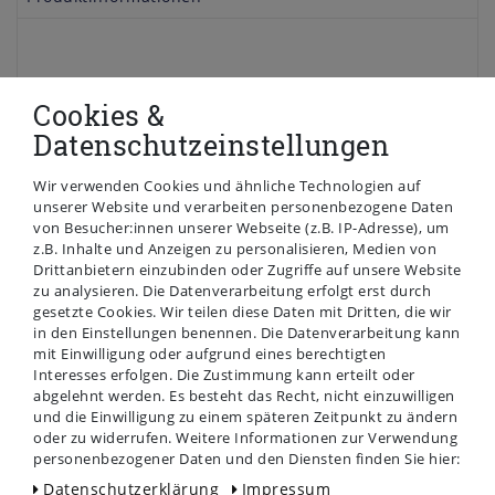
FUNKTIONEN: Mit der Thermostat-
Cookies &
Duscharmatur kann Wasserdurchfluss-
Datenschutzeinstellungen
und Temperatur genau justiert werden.
Die Sicherheitssperre bei 38 Grad
Wir verwenden Cookies und ähnliche Technologien auf
minimiert das Risiko einer Verbrühung.
unserer Website und verarbeiten personenbezogene Daten
PASSEND: Das
von Besucher:innen unserer Webseite (z.B. IP-Adresse), um
Duschthermostat LONDON verfügt über
z.B. Inhalte und Anzeigen zu personalisieren, Medien von
einen ½“ Brauseschlauchanschluss, an
Drittanbietern einzubinden oder Zugriffe auf unsere Website
dem sich alle gängigen Schläuche
zu analysieren. Die Datenverarbeitung erfolgt erst durch
montieren lassen. Es wird kein
gesetzte Cookies. Wir teilen diese Daten mit Dritten, die wir
in den Einstellungen benennen. Die Datenverarbeitung kann
zusätzliches Anschlussstück benötigt.
mit Einwilligung oder aufgrund eines berechtigten
EINFACHE MONTAGE: Das mitgelieferte
Interesses erfolgen. Die Zustimmung kann erteilt oder
Montageset mit allen erforderlichen
abgelehnt werden. Es besteht das Recht, nicht einzuwilligen
Komponenten sowie einer deutschen
und die Einwilligung zu einem späteren Zeitpunkt zu ändern
Montageanleitung machen die
oder zu widerrufen. Weitere Informationen zur Verwendung
Installation selbst für einen Laien zum
personenbezogener Daten und den Diensten finden Sie hier:
Kinderspiel.
Daten­schutz­erklärung
Impressum