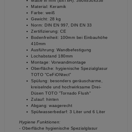
Maße in mm (BxTxH): 380x530x338
Material: Keramik
Farbe: weiß
Gewicht: 28 kg
Norm: DIN EN 997, DIN EN 33
Zertifizierung: CE
Bodenfreiheit: 100mm bei Einbauhöhe
410mm
Ausführung: Wandbefestigung
Lochabstand 180mm
Montage: Vorwandmontage
Oberfläche: hygienische Spezialglasur
TOTO "CeFiONtect"
Spülung: besonders geräuscharme,
kreiselnde und hochwirksame Drei-
Düsen TOTO "Tornado Flush"
Zulauf: hinten
Abgang: waagerecht
Spülwasserbedarf: 3 Liter und 6 Liter
Hygiene Funktionen:
- Oberfläche hygienische Spezialglasur