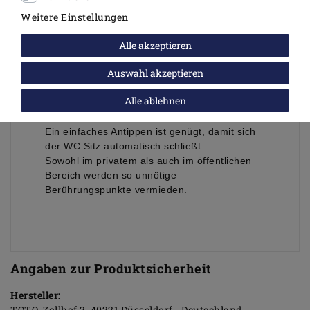
schwer zugänglichen Stellen zu erreichen.
Die von TOTO verwendeten
Weitere Einstellungen
Edelstahlscharniere sind besonders
Alle akzeptieren
korrosionsbeständig und wesentlicher
Bestandteil für eine langlebige Verbindung
Auswahl akzeptieren
zwischen Sitz und Keramik.
Für noch mehr Komfort und Hygiene im
Alle ablehnen
Badezimmer sorgt die nahezu geräuschlose
Absenkautomatik.
Ein einfaches Antippen ist genügt, damit sich
der WC Sitz automatisch schließt.
Sowohl im privatem als auch im öffentlichen
Bereich werden so unnötige
Berührungspunkte vermieden.
Angaben zur Produktsicherheit
Hersteller:
TOTO
Zollhof
2
40221
Düsseldorf
Deutschland