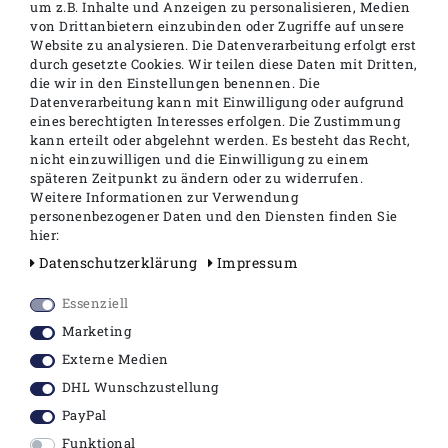
um z.B. Inhalte und Anzeigen zu personalisieren, Medien
Serie: Public / ES
von Drittanbietern einzubinden oder Zugriffe auf unsere
Maße (BxTxH): 386 x 470 x 53mm
Website zu analysieren. Die Datenverarbeitung erfolgt erst
durch gesetzte Cookies. Wir teilen diese Daten mit Dritten,
Material: Ureaharz
die wir in den Einstellungen benennen. Die
Farbe: weiß
Datenverarbeitung kann mit Einwilligung oder aufgrund
Gewicht: 4 kg
eines berechtigten Interesses erfolgen. Die Zustimmung
Norm: DIN 19516
kann erteilt oder abgelehnt werden. Es besteht das Recht,
Deckel greift über den Sitzring
nicht einzuwilligen und die Einwilligung zu einem
mit Absenkautomatik und
späteren Zeitpunkt zu ändern oder zu widerrufen.
Edelstahlscharnieren
Weitere Informationen zur Verwendung
Montage: Befestigung von oben
personenbezogener Daten und den Diensten finden Sie
Im Lieferumfang: Befestigungssatz
hier:
abnehmbar
Daten­schutz­erklärung
Impressum
Essenziell
Für die einfache und gründliche Reinigung hat
Marketing
TOTO seine WC-Sitze so designt, dass sie mit
Externe Medien
wenigen Handgriffen abnehmbar sind.
DHL Wunschzustellung
Ein einfacher Druck auf die
Entriegelungsknöpfe ist ausreichend, um den
PayPal
Sitz von der Keramik zu trennen und auch die
Funktional