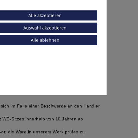
Alle akzeptieren
Auswahl akzeptieren
Alle ablehnen
ttel weggespült ist.
n sich im Falle einer Beschwerde an den Händler
t WC-Sitzes innerhalb von 10 Jahren ab
 vor, die Ware in unserem Werk prüfen zu