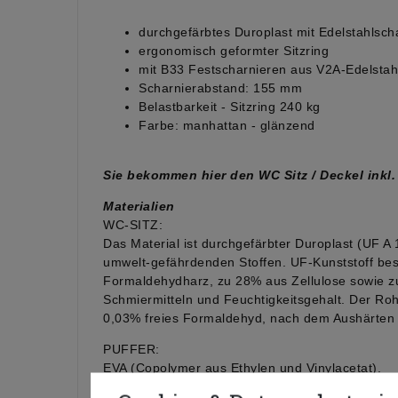
durchgefärbtes Duroplast mit Edelstahlsch
ergonomisch geformter Sitzring
mit B33 Festscharnieren aus V2A-Edelstah
Scharnierabstand: 155 mm
Belastbarkeit - Sitzring 240 kg
Farbe: manhattan - glänzend
Sie bekommen hier den WC Sitz / Deckel inkl. 
Materialien
WC-SITZ:
Das Material ist durchgefärbter Duroplast (UF A
umwelt-gefährdenden Stoffen. UF-Kunststoff bes
Formaldehydharz, zu 28% aus Zellulose sowie z
Schmiermitteln und Feuchtigkeitsgehalt. Der Rohs
0,03% freies Formaldehyd, nach dem Aushärten 
PUFFER:
EVA (Copolymer aus Ethylen und Vinylacetat).