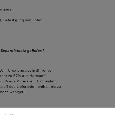
arnieren
l, Befestigung von unten
Scharniersatz geliefert!
 10 = Ureaformaldehyd) frei von
teht zu 67% aus Harnstoff-
u 5% aus Mineralien, Pigmenten,
toff des Lieferanten enthält bis zu
noch weniger.