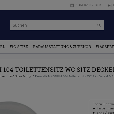
ZUM RATGEBER
KEL
WC-SITZE
BADAUSSTATTUNG & ZUBEHÖR
WASSERF
 104 TOILETTENSITZ WC SITZ DECK
tze
WC Sitze farbig
Pressalit MAGNUM 104 Toilettensitz WC Sitz Deckel 
Speziell entw
► Farbe: man
► ohne Absen