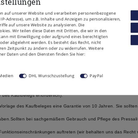
nstellungen
ermoplast.
en auf unserer Website und verarbeiten personenbezogene
IP-Adresse), um z.B. Inhalte und Anzeigen zu personalisieren,
tzes eine milde Seifenlösung.
ffe auf unsere Website zu analysieren. Die
ies. Wir teilen diese Daten mit Dritten, die wir in den
WC-Sitz und Scharniere zurückbleibt.
ann mit Einwilligung oder aufgrund eines berechtigten
hierzu mit einem weichen Tuch.
 oder abgelehnt werden. Es besteht das Recht, nicht
rnieren mit WC-Reinigern bzw. chlorhaltigen,
eren Zeitpunkt zu ändern oder zu widerrufen. Weitere
Dies kann zu Beschädigungen bzw. Flugrost führen.
r Daten und den Diensten finden Sie hier:
, dass WC-Sitz und Deckel hochgeklappt sind, bis das Reinigungsmi
T)
Medien
DHL Wunschzustellung
PayPal
DK-8680 Ry, Dänemark.
des Kaufbelegs erforderlich).
 Vorlage des Kaufbeleges eine Garantie von 10 Jahren. Sie sollte
haben.Sollten bei sachgemäßem Gebrauch und Pflege des Pressali
 Funktionseinschränkungen auftreten (wir behalten uns das Recht