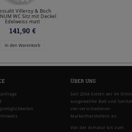
essalit Villeroy & Boch
UM WC Sitz mit Deckel
Edelweiss matt
141,90 €
In den Warenkorb
CE
ÜBER UNS
tanfrage
Seit 2004 bieten wir im Onli
d
ausgewählte Bad und Sanitär
gsmöglichkeiten
von verschiedenen
ehinweis
Markenherstellern an.
Von der Armatur bis zum