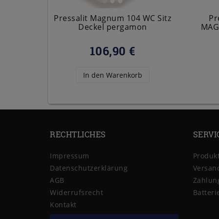
Pressalit Magnum 104 WC Sitz
Pr
Deckel pergamon
MAGN
106,90 €
In den Warenkorb
RECHTLICHES
SERVI
Impressum
Produk
Daten­schutz­erklärung
Versan
AGB
Zahlun
Widerrufs­recht
Batteri
Kontakt