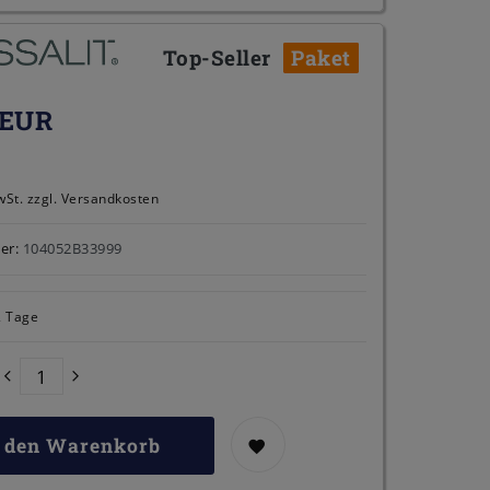
Top-Seller
Paket
 EUR
wSt. zzgl.
Versandkosten
er:
104052B33999
2 Tage
n den Warenkorb