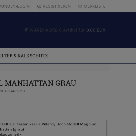
KUNDEN-LOGIN
REGISTRIEREN
MERKLISTE
WARENKORB
0
Artikel für
0,00 EUR
ILTER & KALKSCHUTZ
EL MANHATTAN GRAU
MANHATTAN Grau
ickelt zur Keramikserie Villeroy Boch Modell Magnum
hattan (grau)
kautomatik