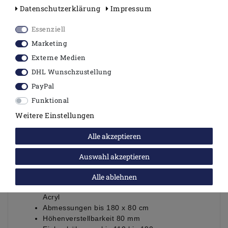
Daten­schutz­erklärung
Impressum
LIEFERUMFANG
1 Badewannenfuß
Essenziell
2 Traversen
Marketing
4 höhenverstellbare Schraubfüße
Befestigungsmaterial
Externe Medien
(Schrauben für Acrylwannen)
DHL Wunschzustellung
PayPal
Für Acrylbadewannen und Raumsparwannen
Funktional
mit einlaminiertem Bodenbrett.
Weitere Einstellungen
Die Winkeltraversen lassen sich passend zur
Wannenform individuell ablängen.
Alle akzeptieren
Die Schraubfüße sind seitlich bis 130mm
versetzbar, daher gibt es keinerlei Probleme
Auswahl akzeptieren
mit dahinter liegenden Rohrleitungen.
Alle ablehnen
Geeignet für Badewannen - Wannenmaterial
Acryl
Abmessungen bis 180 x 80 cm
Höhenverstellbarkeit 80 mm