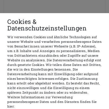
Cookies &
Datenschutzeinstellungen
MEPA Wannenfuß Typ WA mit ADS, für
Acrylbadewannen
Wir verwenden Cookies und ähnliche Technologien auf
unserer Website und verarbeiten personenbezogene Daten
von Besucher:innen unserer Webseite (z.B. IP-Adresse),
um z.B. Inhalte und Anzeigen zu personalisieren, Medien
VERWENDUNGSZWECK
von Drittanbietern einzubinden oder Zugriffe auf unsere
Badewannenfuß für den Einbau von
Website zu analysieren. Die Datenverarbeitung erfolgt erst
Badewannen aus Acryl
durch gesetzte Cookies. Wir teilen diese Daten mit Dritten,
die wir in den Einstellungen benennen. Die
EIGENSCHAFTEN
Datenverarbeitung kann mit Einwilligung oder aufgrund
für Badewannen bis 1800x800 mm
eines berechtigten Interesses erfolgen. Die Zustimmung
höhenverstellbar von 110 mm bis 190 mm
kann erteilt oder abgelehnt werden. Es besteht das Recht,
nicht einzuwilligen und die Einwilligung zu einem
seitlich versetzbar bis 130 mm
späteren Zeitpunkt zu ändern oder zu widerrufen.
ADS (Anti-Dreh- & Schallschutz-System)
Weitere Informationen zur Verwendung
personenbezogener Daten und den Diensten finden Sie
hier: