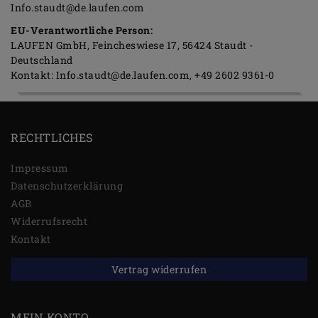
Info.staudt@de.laufen.com
EU-Verantwortliche Person:
LAUFEN GmbH
Feincheswiese
17
56424
Staudt
Deutschland
Kontakt:
Info.staudt@de.laufen.com
+49 2602 9361-0
RECHTLICHES
Impressum
Daten­schutz­erklärung
AGB
Widerrufs­recht
Kontakt
Vertrag widerrufen
MEIN KONTO