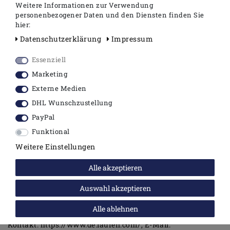
Weitere Informationen zur Verwendung
personenbezogener Daten und den Diensten finden Sie
hier:
LAUFEN Vienna / Libertyline -
WC Sitz mit
Deckel
Daten­schutz­erklärung
Impressum
Scharniere verchromt
Farbe: weiß
Essenziell
Sitz ist für Reinigungszwecke
Marketing
abnehmbar
Externe Medien
ohne Absenkautomatik
DHL Wunschzustellung
passend für Laufen VIENNA WC
PayPal
#823470 |
*ohne WC - Bitte extra bestellen!
Funktional
Weitere Einstellungen
Alle akzeptieren
Angaben zur Produktsicherheit
Auswahl akzeptieren
Hersteller:
Alle ablehnen
Laufen
Feincheswiese
17
56424
Staudt
Deutschland
Kontakt:
https://www.de.laufen.com/
E-Mail: