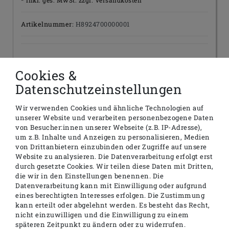
* inkl. ges. MwSt. zzgl.
Versandkosten
Artikelnummer:
H8924700000001
Lieferzeit:
Paketversand (2-4 Tage)
Cookies &
Datenschutzeinstellungen
Menge:
Wir verwenden Cookies und ähnliche Technologien auf
unserer Website und verarbeiten personenbezogene Daten
In den Warenkorb
von Besucher:innen unserer Webseite (z.B. IP-Adresse),
um z.B. Inhalte und Anzeigen zu personalisieren, Medien
von Drittanbietern einzubinden oder Zugriffe auf unsere
Website zu analysieren. Die Datenverarbeitung erfolgt erst
durch gesetzte Cookies. Wir teilen diese Daten mit Dritten,
die wir in den Einstellungen benennen. Die
Datenverarbeitung kann mit Einwilligung oder aufgrund
Beschreibung
eines berechtigten Interesses erfolgen. Die Zustimmung
kann erteilt oder abgelehnt werden. Es besteht das Recht,
Produktinformationen
nicht einzuwilligen und die Einwilligung zu einem
späteren Zeitpunkt zu ändern oder zu widerrufen.