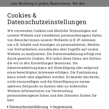
zum Blickfang in jedem Badezimmer. Mit den
Abmessungen von 50 x 1120 mm oder 50 x 1520
Cookies &
mm passt der HSK LAVIDA Badheizkörper in jedes
Raumkonzept und verleiht Ihrem Badezimmer eine
Datenschutzeinstellungen
einzigartige Atmosphäre. Die schlicht gestalteten
Rippen erinnern an die entspannende Atmosphäre
Wir verwenden Cookies und ähnliche Technologien auf
einer Sauna und sorgen für ein Hauch von Wellness
unserer Website und verarbeiten personenbezogene Daten
und Urlaubsstimmung in Ihrem Bad.
von Besucher:innen unserer Webseite (z.B. IP-Adresse),
um z.B. Inhalte und Anzeigen zu personalisieren, Medien
Mit seiner erstklassigen Heiztechnik schafft der HSK
von Drittanbietern einzubinden oder Zugriffe auf unsere
LAVIDA Badheizkörper eine angenehme Wärme, die
Website zu analysieren. Die Datenverarbeitung erfolgt erst
zum Verweilen einlädt.
durch gesetzte Cookies. Wir teilen diese Daten mit Dritten,
die wir in den Einstellungen benennen. Die
Vertrauen Sie auf HSK und gönnen Sie sich den
Datenverarbeitung kann mit Einwilligung oder aufgrund
Komfort, den Sie verdienen!
eines berechtigten Interesses erfolgen. Die Zustimmung
kann erteilt oder abgelehnt werden. Es besteht das Recht,
nicht einzuwilligen und die Einwilligung zu einem
späteren Zeitpunkt zu ändern oder zu widerrufen.
Um den reinen Elektrobetrieb für Ihren
Weitere Informationen zur Verwendung
Heizkörper zu ermöglichen, können Sie
separat
personenbezogener Daten und den Diensten finden Sie
einen
Heizstab
mit entsprechender Watt-Leistung
hier:
(gemäß der Technischen Daten) bestellen.
Daten­schutz­erklärung
Impressum
Zusätzlich empfehlen wir den Kauf einer HSK