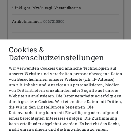
* inkl. ges. MwSt. zzgl.
Versandkosten
Artikelnummer:
0067310000
Lieferzeit:
1-2 Tage
Cookies &
Datenschutzeinstellungen
Menge:
Wir verwenden Cookies und ähnliche Technologien auf
unserer Website und verarbeiten personenbezogene Daten
In den Warenkorb
von Besucher:innen unserer Webseite (z.B. IP-Adresse),
um z.B. Inhalte und Anzeigen zu personalisieren, Medien
von Drittanbietern einzubinden oder Zugriffe auf unsere
Website zu analysieren. Die Datenverarbeitung erfolgt erst
durch gesetzte Cookies. Wir teilen diese Daten mit Dritten,
die wir in den Einstellungen benennen. Die
Datenverarbeitung kann mit Einwilligung oder aufgrund
Beschreibung
eines berechtigten Interesses erfolgen. Die Zustimmung
kann erteilt oder abgelehnt werden. Es besteht das Recht,
Produktinformationen
nicht einzuwilligen und die Einwilligung zu einem