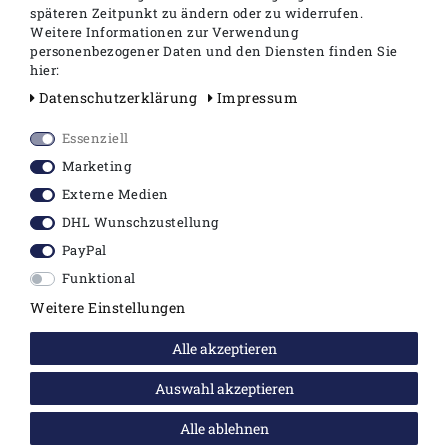
späteren Zeitpunkt zu ändern oder zu widerrufen.
Ähnliche Artikel
Weitere Informationen zur Verwendung
personenbezogener Daten und den Diensten finden Sie
hier:
Daten­schutz­erklärung
Impressum
Duravit D-Code WC-Sitz mit Deckel
Essenziell
Marketing
Farbe: weiss
aus hochwertigem Kunststoff
Externe Medien
mit Deckel und Scharnieren aus
DHL Wunschzustellung
Edelstahl
PayPal
nur passend zu D-Code WC's
#2535090000 / #2210090000/
Funktional
#2211090000
Weitere Einstellungen
Alle akzeptieren
Auswahl akzeptieren
Angaben zur Produktsicherheit
Alle ablehnen