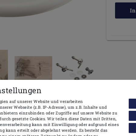
I
nstellungen
ien auf unserer Website und verarbeiten
ormationen
Ähnliche Artikel
erer Webseite (z.B. IP-Adresse), um z.B. Inhalte und
anbietern einzubinden oder Zugriffe auf unsere Website zu
durch gesetzte Cookies. Wir teilen diese Daten mit Dritten,
tenverarbeitung kann mit Einwilligung oder aufgrund eines
iß
ng kann erteilt oder abgelehnt werden. Es besteht das
ng zu einem späteren Zeitpunkt zu ändern oder zu