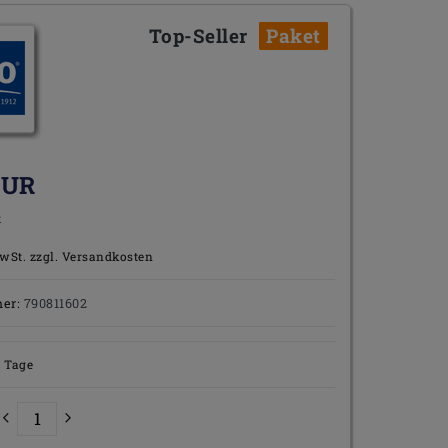
Top-Seller
Paket
EUR
k
wSt. zzgl.
Versandkosten
mer:
790811602
2 Tage