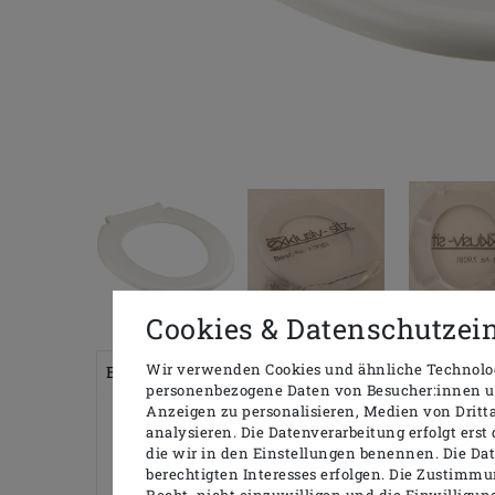
Cookies & Datenschutzei
Wir verwenden Cookies und ähnliche Technolog
Beschreibung
Technische Daten
Produktinf
personenbezogene Daten von Besucher:innen uns
Anzeigen zu personalisieren, Medien von Dritt
analysieren. Die Datenverarbeitung erfolgt erst 
die wir in den Einstellungen benennen. Die Da
Pagette EXKLUSIV WC Sitz ohne Deckel, we
berechtigten Interesses erfolgen. Die Zustimmu
Recht, nicht einzuwilligen und die Einwilligu