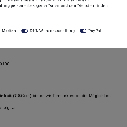
ndung personenbezogener Daten und den Diensten finden
e Medien
DHL Wunschzustellung
PayPal
ung
40100
nheit (7 Stück)
bieten wir Firmenkunden die Möglichkeit,
 folgt an: