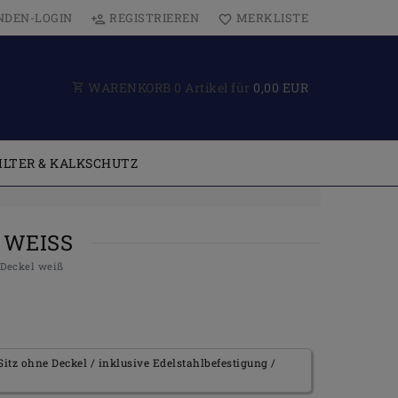
NDEN-LOGIN
REGISTRIEREN
MERKLISTE
WARENKORB
0
Artikel für
0,00 EUR
ILTER & KALKSCHUTZ
WEISS
 Deckel weiß
itz ohne Deckel / inklusive Edelstahlbefestigung /