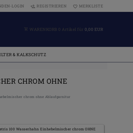
NDEN-LOGIN
REGISTRIEREN
MERKLISTE
WARENKORB
0
Artikel für
0,00 EUR
ILTER & KALKSCHUTZ
CHER CHROM OHNE
hebelmischer chrom ohne Ablaufgarnitur
tris 100 Wasserhahn Einhebelmischer chrom OHNE