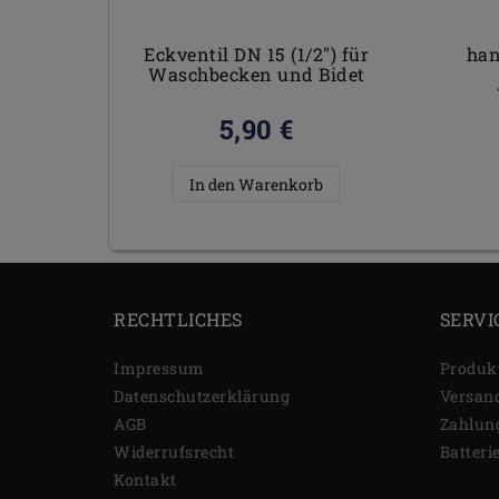
Eckventil DN 15 (1/2") für
han
Waschbecken und Bidet
5,90 €
In den Warenkorb
RECHTLICHES
SERVI
Impressum
Produk
Daten­schutz­erklärung
Versan
AGB
Zahlun
Widerrufs­recht
Batteri
Kontakt