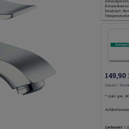
Ablaufgarnit
Keramikmisc
Strahlart: No
Temperaturbeg
149,90
Inhalt
1
Stüc
* inkl. ges. M
Artikelnum
Lieferzeit:
1-