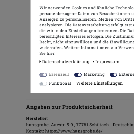
Wir verwenden Cookies und ähnliche Technolog
personenbezogene Daten von Besucher:innen uns
ComfortZone: 100
Anzeigen zu personalisieren, Medien von Dritt
Ausladung: 89 mm
analysieren. Die Datenverarbeitung erfolgt erst 
Auslaufhöhe: 93 mm
die wir in den Einstellungen benennen. Die Da
Griffvariante: Hebelgriff
berechtigten Interesses erfolgen. Die Zustimmu
Strahlart: Normalstrahl
Recht, nicht einzuwilligen und die Einwilligu
maximale Durchflussmenge bei 3 bar: 5 l/
widerrufen. Weitere Informationen zur Verwe
Keramikmischsystem
Sie hier:
Temperaturbegrenzung einstellbar
Daten­schutz­erklärung
Impressum
für Durchlauferhitzer geeignet
Anschlussart: G 3/8 Anschlussschläuche
Essenziell
Marketing
Extern
Anschlussgröße: DN15
Weitere Einstellungen
Funktional
Angaben zur Produktsicherheit
Hersteller:
hansgrohe
Auestr.
5-9
77761
Schiltach
Deutschl
Kontakt:
https://www.hansgrohe.de/