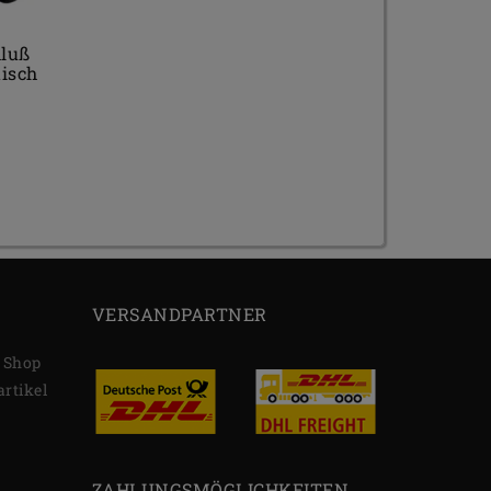
hluß
tisch
VERSANDPARTNER
e Shop
rtikel
ZAHLUNGSMÖGLICHKEITEN