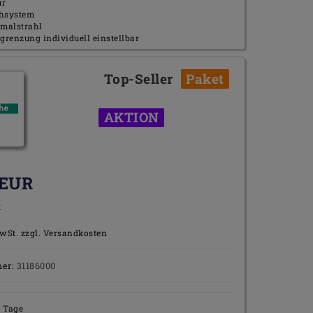
ur
hsystem
rmalstrahl
renzung individuell einstellbar
Top-Seller
Paket
AKTION
 EUR
k
wSt. zzgl.
Versandkosten
mer:
31186000
2 Tage