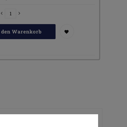
n den Warenkorb
verchromt