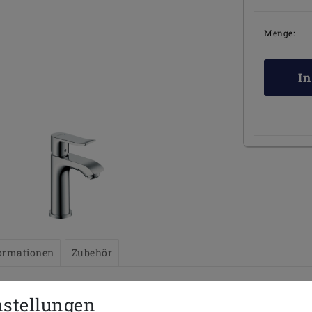
Menge:
I
ormationen
Zubehör
nstellungen
ris ohne Ablaufganitur für Handwaschbecken | Waschtisch - 